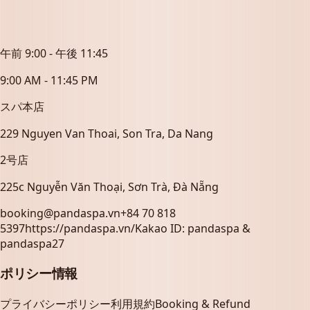
午前 9:00 - 午後 11:45
9:00 AM - 11:45 PM
スパ本店
229 Nguyen Van Thoai, Son Tra, Da Nang
2号店
225c Nguyễn Văn Thoại, Sơn Trà, Đà Nẵng
booking@pandaspa.vn
+84 70 818
5397
https://pandaspa.vn/
Kakao ID:
pandaspa &
pandaspa27
ポリシー情報
プライバシーポリシー
利用規約
Booking & Refund