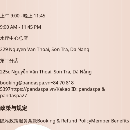
上午 9:00 - 晚上 11:45
9:00 AM - 11:45 PM
水疗中心总店
229 Nguyen Van Thoai, Son Tra, Da Nang
第二分店
225c Nguyễn Văn Thoại, Sơn Trà, Đà Nẵng
booking@pandaspa.vn
+84 70 818
5397
https://pandaspa.vn/
Kakao ID:
pandaspa &
pandaspa27
政策与规定
隐私政策
服务条款
Booking & Refund Policy
Member Benefits