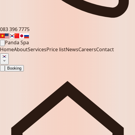
083 396 7775
Panda Spa
Home
About
Services
Price list
News
Careers
Contact
Booking